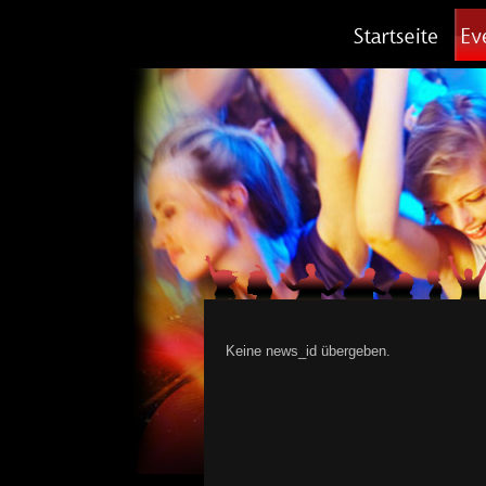
Keine news_id übergeben.