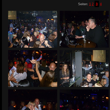
3
Seiten:
1
2
4