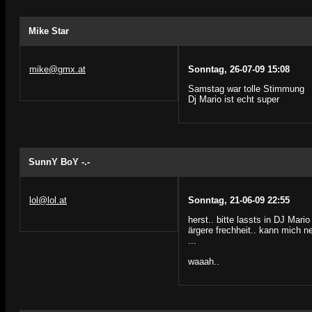
Mike Star
mike@gmx.at
Sonntag, 26-07-09 15:08
Samstag war tolle Stimmung
Dj Mario ist echt super
SunnY BoY -.-
lol@lol.at
Sonntag, 21-06-09 22:55
herst.. bitte lassts in DJ Mari
ärgere frechheit.. kann mich n
...
waaah..