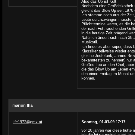
Also das Up ist Kult.
Nachdem eine Großdiskothek n
gleicht das Blow Up seit 1970 
Ich stamme noch aus der Zeit,
Leute durchzwängen musste, d
Pflichttermine waren, es die b
der nach Fett rauchenden Grill
in die heutige Zeit prägend war
Natürlich ändert sich nach 38
Musikstil.
Ich finde es aber super, dass b
Klassiker teilweise wieder ent
gleiche Jestofunk, James Bro
bekanntesten zu nennen) nur 
Großes Lob an den Chef, aber 
die das Blow Up am Leben erha
den einen Freitag im Monat u
können.
marion tha
life1972@gmx.at
Sonntag, 01-03-09 17:17
vor 20 jahren war diese hütte
ich die letzte revival night, i