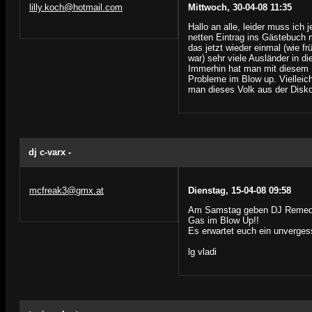
lilly.koch@hotmail.com
Mittwoch, 30-04-08 11:35
Hallo an alle, leider muss ich 
netten Eintrag ins Gästebuch 
das jetzt wieder einmal (wie f
war) sehr viele Ausländer in d
Immerhin hat man mit diesem 
Probleme im Blow up. Vielleich
man dieses Volk aus der Disko
dj c-varx -
mcfreak3@gmx.at
Dienstag, 15-04-08 09:58
Am Samstag geben DJ Remedy 
Gas im Blow Up!!
Es erwartet euch ein unvergess
lg vladi