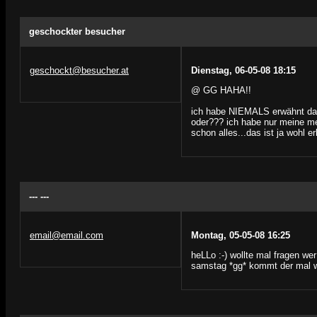
geschockter besucher
geschockt@besucher.at
Dienstag, 06-05-08 18:15
@ GG HAHA!!
ich habe NIEMALS erwähnt dass
oder??? ich habe nur meine me
schon alles...das ist ja wohl erl
--- ---
email@email.com
Montag, 05-05-08 16:25
heLLo :-) wollte mal fragen w
samstag *gg* kommt der mal w