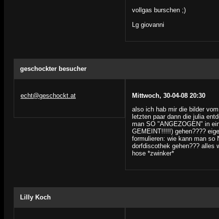
vollgas burschen ;)
Lg giovanni
geschockter besucher
echt@geschockt.at
Mittwoch, 30-04-08 20:30
also ich hab mir die bilder vo
letzten paar dann die julia en
man SO "ANGEZOGEN" in eine
GEMEINT!!!!!) gehen???? eigen
formulieren: wie kann man 
dorfdiscothek gehen??? alles wa
hose *zwinker*
Lilly Koch